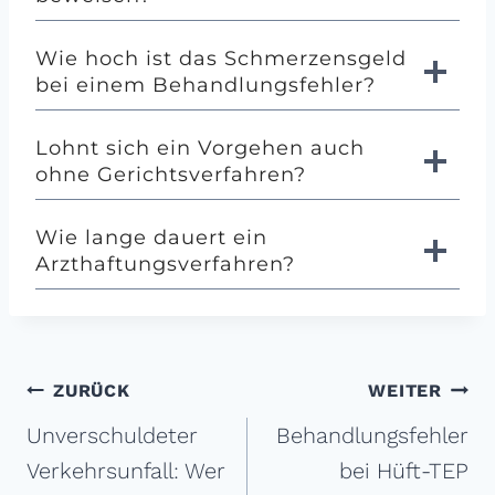
Wie hoch ist das Schmerzensgeld
bei einem Behandlungs­fehler?
Lohnt sich ein Vorgehen auch
ohne Gerichtsverfahren?
Wie lange dauert ein
Arzthaftungs­verfahren?
Beitragsnavigation
ZURÜCK
WEITER
Unverschuldeter
Behandlungs­fehler
Verkehrs­unfall: Wer
bei Hüft-TEP