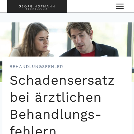
Zum
Inhalt
springen
BEHANDLUNGSFEHLER
Schadens­ersatz
bei ärztlichen
Behandlungs­
fehlern