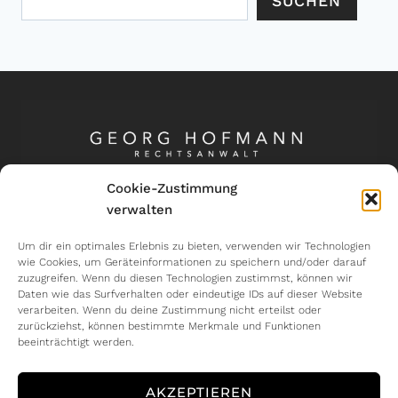
SUCHEN
Cookie-Zustimmung
verwalten
Kontakt
Um dir ein optimales Erlebnis zu bieten, verwenden wir Technologien
wie Cookies, um Geräteinformationen zu speichern und/oder darauf
Wormser Straße 6, 68309 Mannheim
zuzugreifen. Wenn du diesen Technologien zustimmst, können wir
Tel.: 0621 - 49 09 65 20
Daten wie das Surfverhalten oder eindeutige IDs auf dieser Website
E-Mail: info@hofmann-kanzlei.de
verarbeiten. Wenn du deine Zustimmung nicht erteilst oder
zurückziehst, können bestimmte Merkmale und Funktionen
beeinträchtigt werden.
Rechtliches
AKZEPTIEREN