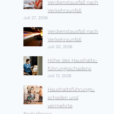
Verdienst­ausfall nach
Verkehrs­unfall
Juli 27, 2026
Verdienstausfall nach
Verkehrs­unfall
Juli 20, 2026
Höhe des Haushalts­
führungs­schadens
Juli 13, 2026
Haushalts­führungs­
schaden und
vermehrte
Bedürfnisse