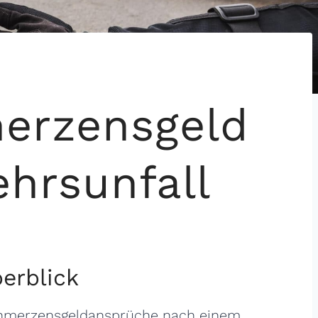
merzensgeld
hrsunfall
erblick
merzensgeldansprüche nach einem