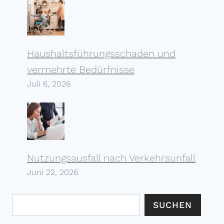
Haushalts­führungs­schaden und
vermehrte Bedürfnisse
Juli 6, 2026
Nutzungs­ausfall nach Verkehrs­unfall
Juni 22, 2026
Suchen
SUCHEN