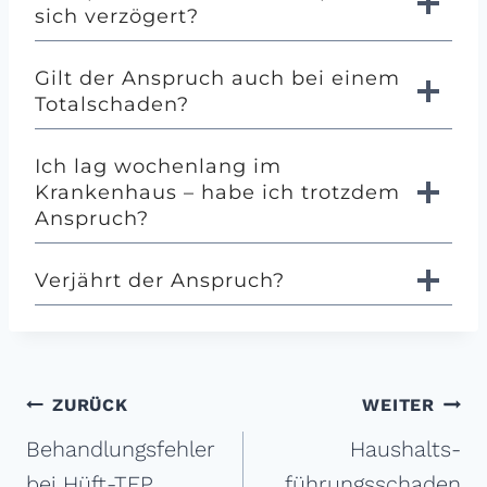
sich verzögert?
Gilt der Anspruch auch bei einem
Totalschaden?
Ich lag wochenlang im
Krankenhaus – habe ich trotzdem
Anspruch?
Verjährt der Anspruch?
Beitragsnavigation
ZURÜCK
WEITER
Behandlungs­fehler
Haushalts­
bei Hüft-TEP
führungs­schaden