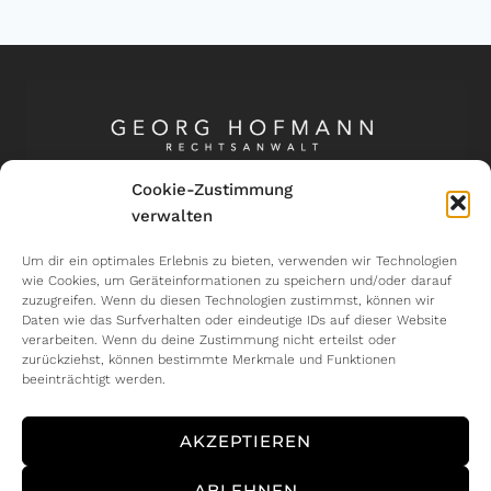
Cookie-Zustimmung
verwalten
Kontakt
Um dir ein optimales Erlebnis zu bieten, verwenden wir Technologien
wie Cookies, um Geräteinformationen zu speichern und/oder darauf
Wormser Straße 6, 68309 Mannheim
zuzugreifen. Wenn du diesen Technologien zustimmst, können wir
Tel.: 0621 - 49 09 65 20
Daten wie das Surfverhalten oder eindeutige IDs auf dieser Website
E-Mail: info@hofmann-kanzlei.de
verarbeiten. Wenn du deine Zustimmung nicht erteilst oder
zurückziehst, können bestimmte Merkmale und Funktionen
beeinträchtigt werden.
Rechtliches
AKZEPTIEREN
Startseite
ABLEHNEN